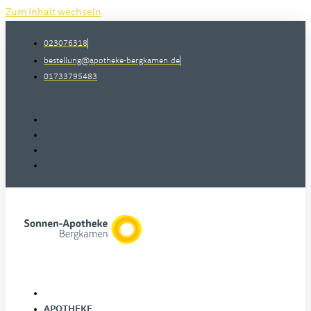
Zum Inhalt wechseln
023076318
bestellung@apotheke-bergkamen.de
01733795483
APOTHEKE